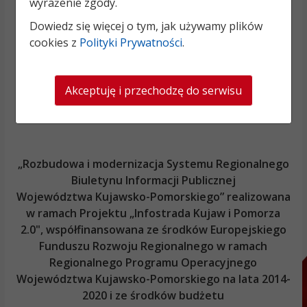
wyrażenie zgody.
Dowiedz się więcej o tym, jak używamy plików
cookies z
Polityki Prywatności
.
Akceptuję i przechodzę do serwisu
„Rozbudowa i modernizacja Systemu Regionalnego
Biuletynu Informacji Publicznej
Województwa Kujawsko-Pomorskiego
” realizowana
w ramach Projektu „Infostrada Kujaw i Pomorza
2.0", współfinansowana ze środków Europejskiego
Funduszu Rozwoju Regionalnego w ramach
Regionalnego Programu Operacyjnego
Województwa Kujawsko-Pomorskiego
na lata 2014-
2020 i ze środków budżetu