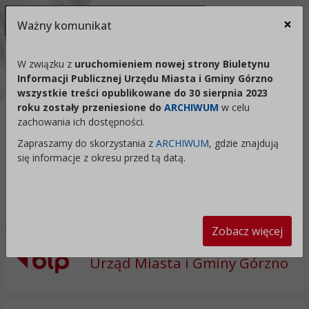
Ukryj panel ułatwień dostępu
×
Ważny komunikat
Za
Kontrast:
W związku z
uruchomieniem nowej strony Biuletynu
Informacji Publicznej Urzędu Miasta i Gminy Górzno
C1
C2
C3
C4
Zmień kontrast na domyślny
wszystkie treści opublikowane do 30 sierpnia 2023
roku zostały przeniesione do
ARCHIWUM
w celu
Rozmiar czcionki:
Odstępy:
Reset:
zachowania ich dostępności.
A
A+
A++
Zapraszamy do skorzystania z
ARCHIWUM
, gdzie znajdują
Zmień odstęp między literami
Zmień interlinię i margines
Przywróć ustawi
się informacje z okresu przed tą datą.
Lektor:
Czytaj odnośniki
Czytaj tekst
Zobacz więcej
Urząd Miasta i Gminy Górzno