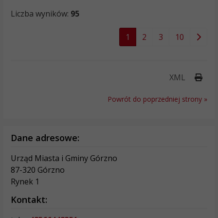
Liczba wyników:
95
1
2
3
10
Druk
XML
Powrót do poprzedniej strony »
Dane adresowe:
Urząd Miasta i Gminy Górzno
87-320 Górzno
Rynek 1
Kontakt: