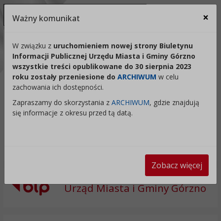
Ukryj panel ułatwień dostępu
×
Ważny komunikat
Za
Kontrast:
W związku z
uruchomieniem nowej strony Biuletynu
Informacji Publicznej Urzędu Miasta i Gminy Górzno
C1
C2
C3
C4
Zmień kontrast na domyślny
wszystkie treści opublikowane do 30 sierpnia 2023
roku zostały przeniesione do
ARCHIWUM
w celu
Rozmiar czcionki:
Odstępy:
Reset:
zachowania ich dostępności.
A
A+
A++
Zapraszamy do skorzystania z
ARCHIWUM
, gdzie znajdują
Zmień odstęp między literami
Zmień interlinię i margines
Przywróć ustawi
się informacje z okresu przed tą datą.
Lektor:
Czytaj odnośniki
Czytaj tekst
Zobacz więcej
Urząd Miasta i Gminy Górzno