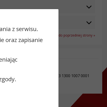
nia z serwisu.
Powrót do poprzedniej strony »
cie oraz zapisanie
Informacje dodatkowe:
eniając
NIP: 8741683611
REGON: 871118419
Numer konta: 89 9484 1150 2213 1300 1007 0001
zgody.