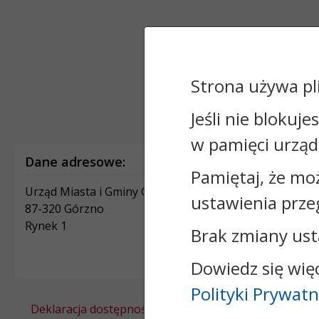
Strona używa pl
Jeśli nie blokuje
w pamięci urząd
Dane adresowe:
Pamiętaj, że mo
Urząd Miasta i Gminy Górzno
ustawienia prze
87-320 Górzno
Rynek 1
Brak zmiany ust
Dowiedz się wię
Polityki Prywatn
Deklaracja dostępności
Polityka prywatności