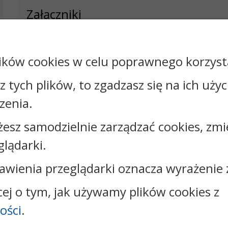
Załączniki
Rejestr zmian
ików cookies w celu poprawnego korzysta
sz tych plików, to zgadzasz się na ich uży
zenia.
Kontakt:
żesz samodzielnie zarządzać cookies, zmi
tel.:
+48566448351
glądarki.
faks: +48566448363
e-mail:
urzad@gorzno.pl
awienia przeglądarki oznacza wyrażenie 
skrytka ePUAP: 5xcdp888ss
strona www:
www.gorzno.pl
cej o tym, jak używamy plików cookies z
ości
.