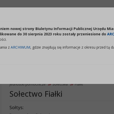
Odstępy:
Reset:
Lektor:
iem nowej strony Biuletynu Informacji Publicznej Urzędu Mia
Czytaj odnośniki
+
Zmień odstęp między literami
Zmień interlinię i margines między paragrafami
Przywróć ustawienia domyślne
likowane do 30 sierpnia 2023 roku zostały przeniesione do
AR
ści.
ania z
ARCHIWUM
, gdzie znajdują się informacje z okresu przed tą d
 Miasta i Gminy Górzno
Jednostki pomocnicze
Sołectwa
Fiałki
Sołectwo Fiałki
Sołtys: