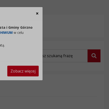
×
Zamknij
sta i Gminy Górzno
Czytaj tekst
CHIWUM
w celu
atą.
Wyszukiwarka
Szukaj
Zobacz więcej