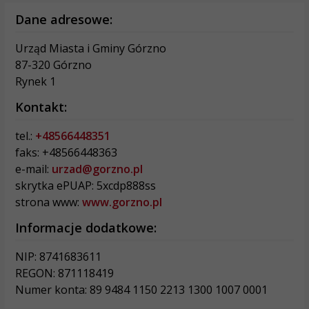
Dane adresowe:
Urząd Miasta i Gminy Górzno
87-320 Górzno
Rynek 1
Kontakt:
tel.:
+48566448351
faks: +48566448363
e-mail:
urzad@gorzno.pl
skrytka ePUAP: 5xcdp888ss
strona www:
www.gorzno.pl
Informacje dodatkowe:
NIP: 8741683611
REGON: 871118419
Numer konta: 89 9484 1150 2213 1300 1007 0001