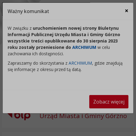
Ukryj panel ułatwień dostępu
×
Ważny komunikat
Za
Kontrast:
W związku z
uruchomieniem nowej strony Biuletynu
Informacji Publicznej Urzędu Miasta i Gminy Górzno
C1
C2
C3
C4
Zmień kontrast na domyślny
wszystkie treści opublikowane do 30 sierpnia 2023
roku zostały przeniesione do
ARCHIWUM
w celu
Rozmiar czcionki:
Odstępy:
Reset:
zachowania ich dostępności.
A
A+
A++
Zapraszamy do skorzystania z
ARCHIWUM
, gdzie znajdują
Zmień odstęp między literami
Zmień interlinię i margines
Przywróć ustawi
się informacje z okresu przed tą datą.
Lektor:
Czytaj odnośniki
Czytaj tekst
Zobacz więcej
Urząd Miasta i Gminy Górzno