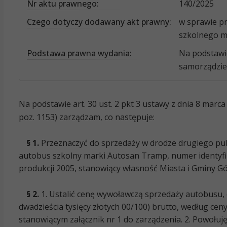
Nr aktu prawnego:
140/2025
Czego dotyczy dodawany akt prawny:
w sprawie p
szkolnego m
Podstawa prawna wydania:
Na podstawie 
samorządzie 
Na podstawie art. 30 ust. 2 pkt 3 ustawy z dnia 8 marca 
poz. 1153) zarządzam, co następuje:
§ 1.
Przeznaczyć do sprzedaży w drodze drugiego pu
autobus szkolny marki Autosan Tramp, numer identyf
produkcji 2005, stanowiący własność Miasta i Gminy G
§ 2.
1.
Ustalić cenę wywoławczą sprzedaży autobusu, o
dwadzieścia tysięcy złotych 00/100) brutto, według ce
stanowiącym załącznik nr 1 do zarządzenia.
2. Powołuj