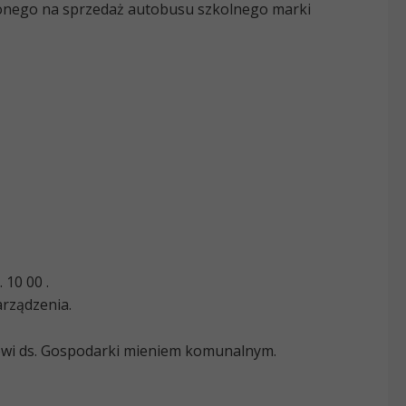
onego na sprzedaż autobusu szkolnego marki
. 10
00
.
arządzenia.
wi ds. Gospodarki mieniem komunalnym.