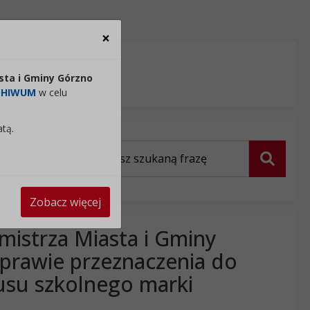
×
Zamknij
sta i Gminy Górzno
Czytaj tekst
CHIWUM
w celu
atą.
Wyszukiwarka
Szukaj
Zobacz więcej
mistrza Miasta i Gminy
sprawie przeznaczenia do
su szkolnego marki