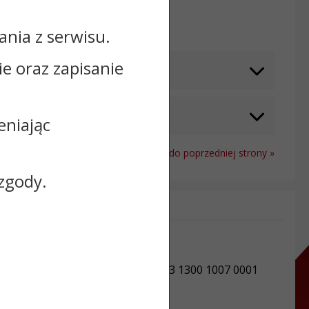
Odwiedzin: 1179
nia z serwisu.
cie oraz zapisanie
eniając
Powrót do poprzedniej strony »
zgody.
Informacje dodatkowe:
NIP: 8741683611
REGON: 871118419
Numer konta: 89 9484 1150 2213 1300 1007 0001