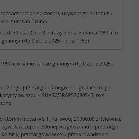
rzeznaczenia do sprzedaży używanego autobusu
arki Autosan Tramp
art. 30 ust. 2 pkt 3 ustawy z dnia 8 marca 1990 r. o
gminnym (t.j. Dz.U. z 2025 r. poz. 1153)
1990 r. o samorządzie gminnym (t.j. Dz.U. z 2025 r.
blicznego przetargu ustnego nieograniczonego
ikacyjny pojazdu – SUASW3RAP5S680543, rok
órzno.
 którym mowa w § 1, na kwotę 20000,00 zł (słownie:
ny wywoławczej określonej w ogłoszeniu o przetargu
ę komisję przetargową w celu przeprowadzenia