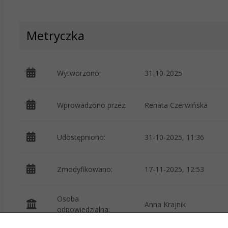
Metryczka
Wytworzono:
31-10-2025
Wprowadzono przez:
Renata Czerwińska
Udostępniono:
31-10-2025, 11:36
Zmodyfikowano:
17-11-2025, 12:53
Osoba
Anna Krajnik
odpowiedzialna: