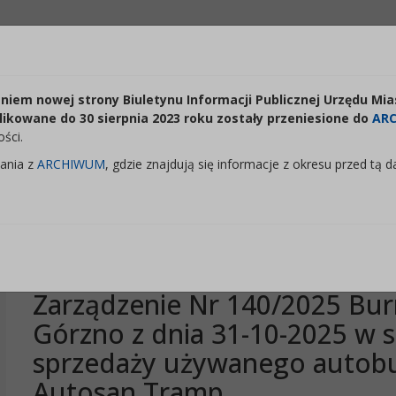
Odstępy:
Reset:
Lektor:
iem nowej strony Biuletynu Informacji Publicznej Urzędu Mia
Czytaj odnośniki
+
Zmień odstęp między literami
Zmień interlinię i margines między paragrafami
Przywróć ustawienia domyślne
likowane do 30 sierpnia 2023 roku zostały przeniesione do
AR
ści.
ania z
ARCHIWUM
, gdzie znajdują się informacje z okresu przed tą d
 Miasta i Gminy Górzno
Zarządzenie Nr 140/2025 Bur
Górzno z dnia 31-10-2025 w 
sprzedaży używanego autobu
Autosan Tramp