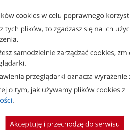
Podmiot
Urząd Miasta i Gminy
udostępniający:
Górzno
ików cookies w celu poprawnego korzysta
sz tych plików, to zgadzasz się na ich uży
Załączniki
zenia.
Rejestr zmian
żesz samodzielnie zarządzać cookies, zmi
glądarki.
awienia przeglądarki oznacza wyrażenie 
Kontakt:
cej o tym, jak używamy plików cookies z
ości
.
tel.:
+48566448351
faks: +48566448363
e-mail:
urzad@gorzno.pl
skrytka ePUAP: 5xcdp888ss
Akceptuję i przechodzę do serwisu
strona www:
www.gorzno.pl