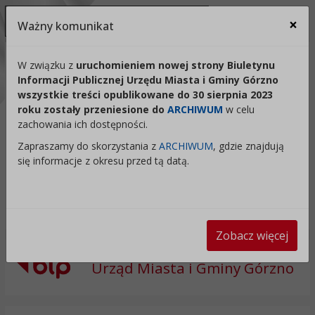
Ukryj panel ułatwień dostępu
×
Ważny komunikat
Za
Kontrast:
W związku z
uruchomieniem nowej strony Biuletynu
Informacji Publicznej Urzędu Miasta i Gminy Górzno
C1
C2
C3
C4
Zmień kontrast na domyślny
wszystkie treści opublikowane do 30 sierpnia 2023
roku zostały przeniesione do
ARCHIWUM
w celu
Rozmiar czcionki:
Odstępy:
Reset:
zachowania ich dostępności.
A
A+
A++
Zapraszamy do skorzystania z
ARCHIWUM
, gdzie znajdują
Zmień odstęp między literami
Zmień interlinię i margines
Przywróć ustawi
się informacje z okresu przed tą datą.
Lektor:
Czytaj odnośniki
Czytaj tekst
Zobacz więcej
Urząd Miasta i Gminy Górzno