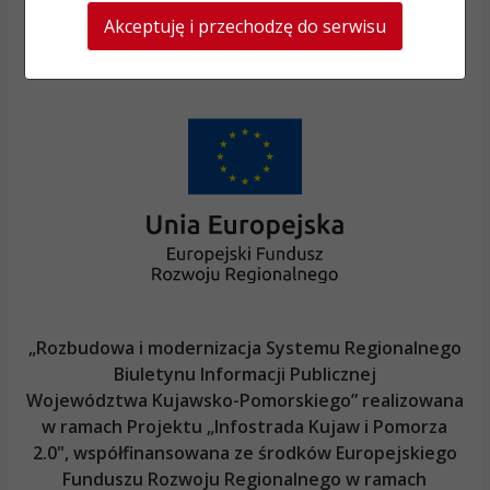
Akceptuję i przechodzę do serwisu
„Rozbudowa i modernizacja Systemu Regionalnego
Biuletynu Informacji Publicznej
Województwa Kujawsko-Pomorskiego
” realizowana
w ramach Projektu „Infostrada Kujaw i Pomorza
2.0", współfinansowana ze środków Europejskiego
Funduszu Rozwoju Regionalnego w ramach