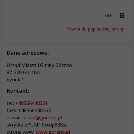
Druk
XML
Powrót do poprzedniej strony »
Dane adresowe:
Urząd Miasta i Gminy Górzno
87-320 Górzno
Rynek 1
Kontakt:
tel.:
+48566448351
faks: +48566448363
e-mail:
urzad@gorzno.pl
skrytka ePUAP: 5xcdp888ss
strona www:
www.gorzno.pl