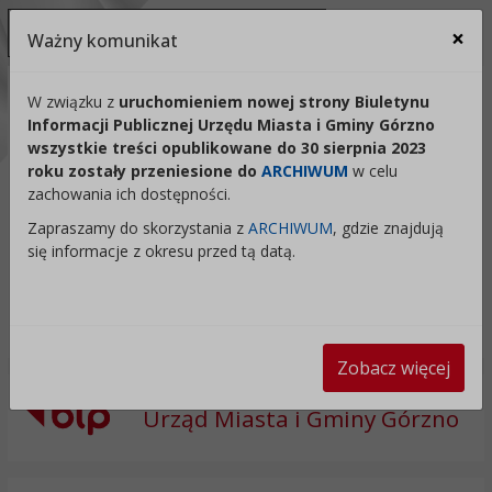
Ukryj panel ułatwień dostępu
×
Ważny komunikat
Za
Kontrast:
W związku z
uruchomieniem nowej strony Biuletynu
Informacji Publicznej Urzędu Miasta i Gminy Górzno
C1
C2
C3
C4
Zmień kontrast na domyślny
wszystkie treści opublikowane do 30 sierpnia 2023
roku zostały przeniesione do
ARCHIWUM
w celu
Rozmiar czcionki:
Odstępy:
Reset:
zachowania ich dostępności.
A
A+
A++
Zapraszamy do skorzystania z
ARCHIWUM
, gdzie znajdują
Zmień odstęp między literami
Zmień interlinię i margines
Przywróć ustawi
się informacje z okresu przed tą datą.
Lektor:
Czytaj odnośniki
Czytaj tekst
Zobacz więcej
Urząd Miasta i Gminy Górzno