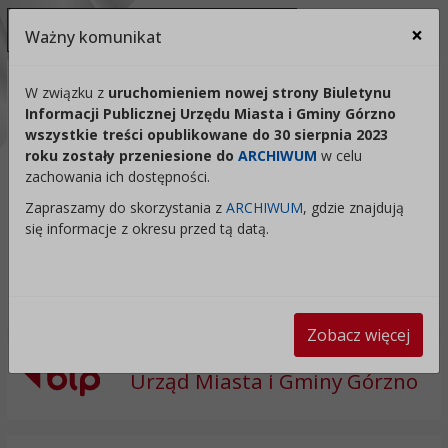
Ukryj panel ułatwień dostępu
×
Ważny komunikat
Za
Kontrast:
W związku z
uruchomieniem nowej strony Biuletynu
Informacji Publicznej Urzędu Miasta i Gminy Górzno
C1
C2
C3
C4
Zmień kontrast na domyślny
wszystkie treści opublikowane do 30 sierpnia 2023
roku zostały przeniesione do
ARCHIWUM
w celu
Rozmiar czcionki:
Odstępy:
Reset:
zachowania ich dostępności.
A
A+
A++
Zapraszamy do skorzystania z
ARCHIWUM
, gdzie znajdują
Zmień odstęp między literami
Zmień interlinię i margines
Przywróć ustawi
się informacje z okresu przed tą datą.
Lektor:
Czytaj odnośniki
Czytaj tekst
Zobacz więcej
Urząd Miasta i Gminy Górzno