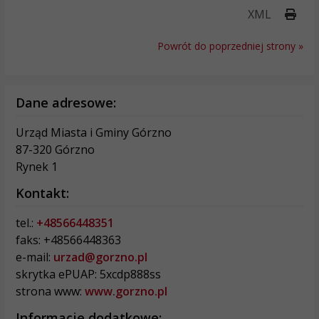
Druk
XML
Powrót do poprzedniej strony »
Dane adresowe:
Urząd Miasta i Gminy Górzno
87-320 Górzno
Rynek 1
Kontakt:
tel.:
+48566448351
faks: +48566448363
e-mail:
urzad@gorzno.pl
skrytka ePUAP: 5xcdp888ss
strona www:
www.gorzno.pl
Informacje dodatkowe: