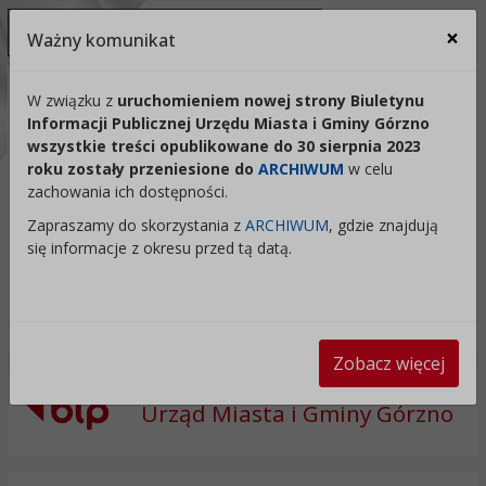
Ukryj panel ułatwień dostępu
×
Ważny komunikat
Za
Kontrast:
W związku z
uruchomieniem nowej strony Biuletynu
Informacji Publicznej Urzędu Miasta i Gminy Górzno
C1
C2
C3
C4
Zmień kontrast na domyślny
wszystkie treści opublikowane do 30 sierpnia 2023
roku zostały przeniesione do
ARCHIWUM
w celu
Rozmiar czcionki:
Odstępy:
Reset:
zachowania ich dostępności.
A
A+
A++
Zapraszamy do skorzystania z
ARCHIWUM
, gdzie znajdują
Zmień odstęp między literami
Zmień interlinię i margines
Przywróć ustawi
się informacje z okresu przed tą datą.
Lektor:
Czytaj odnośniki
Czytaj tekst
Zobacz więcej
Urząd Miasta i Gminy Górzno