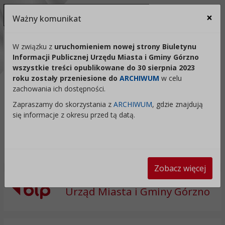
Ukryj panel ułatwień dostępu
×
Ważny komunikat
Za
Kontrast:
W związku z
uruchomieniem nowej strony Biuletynu
Informacji Publicznej Urzędu Miasta i Gminy Górzno
C1
C2
C3
C4
Zmień kontrast na domyślny
wszystkie treści opublikowane do 30 sierpnia 2023
roku zostały przeniesione do
ARCHIWUM
w celu
Rozmiar czcionki:
Odstępy:
Reset:
zachowania ich dostępności.
A
A+
A++
Zapraszamy do skorzystania z
ARCHIWUM
, gdzie znajdują
Zmień odstęp między literami
Zmień interlinię i margines
Przywróć ustawi
się informacje z okresu przed tą datą.
Lektor:
Czytaj odnośniki
Czytaj tekst
Zobacz więcej
Urząd Miasta i Gminy Górzno