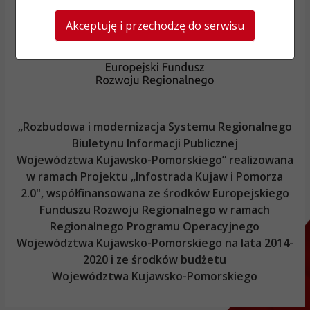
Akceptuję i przechodzę do serwisu
„Rozbudowa i modernizacja Systemu Regionalnego
Biuletynu Informacji Publicznej
Województwa Kujawsko-Pomorskiego
” realizowana
w ramach Projektu „Infostrada Kujaw i Pomorza
2.0", współfinansowana ze środków Europejskiego
Funduszu Rozwoju Regionalnego w ramach
Regionalnego Programu Operacyjnego
Województwa Kujawsko-Pomorskiego
na lata 2014-
2020 i ze środków budżetu
Województwa Kujawsko-Pomorskiego