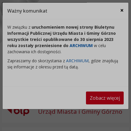
Ukryj panel ułatwień dostępu
×
Ważny komunikat
Za
Kontrast:
W związku z
uruchomieniem nowej strony Biuletynu
Informacji Publicznej Urzędu Miasta i Gminy Górzno
C1
C2
C3
C4
Zmień kontrast na domyślny
wszystkie treści opublikowane do 30 sierpnia 2023
roku zostały przeniesione do
ARCHIWUM
w celu
Rozmiar czcionki:
Odstępy:
Reset:
zachowania ich dostępności.
A
A+
A++
Zapraszamy do skorzystania z
ARCHIWUM
, gdzie znajdują
Zmień odstęp między literami
Zmień interlinię i margines
Przywróć ustawi
się informacje z okresu przed tą datą.
Lektor:
Czytaj odnośniki
Czytaj tekst
Zobacz więcej
Urząd Miasta i Gminy Górzno