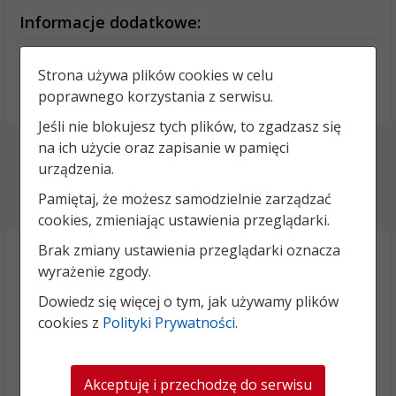
Informacje dodatkowe:
NIP: 8741683611
Strona używa plików cookies w celu
REGON: 871118419
poprawnego korzystania z serwisu.
Numer konta: 89 9484 1150 2213 1300 1007 0001
Jeśli nie blokujesz tych plików, to zgadzasz się
na ich użycie oraz zapisanie w pamięci
Deklaracja dostępności
urządzenia.
Polityka prywatności
Pamiętaj, że możesz samodzielnie zarządzać
cookies, zmieniając ustawienia przeglądarki.
Brak zmiany ustawienia przeglądarki oznacza
wyrażenie zgody.
Dowiedz się więcej o tym, jak używamy plików
cookies z
Polityki Prywatności
.
Akceptuję i przechodzę do serwisu