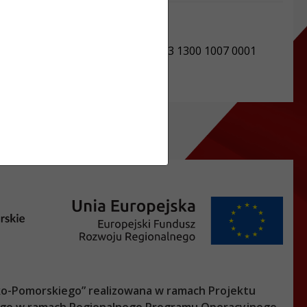
NIP: 8741683611
REGON: 871118419
Numer konta: 89 9484 1150 2213 1300 1007 0001
o-Pomorskiego
” realizowana w ramach Projektu