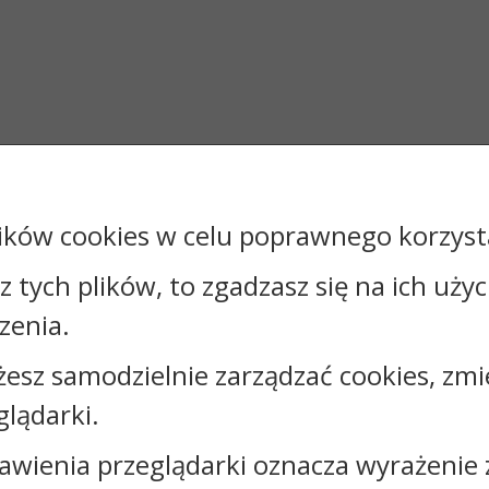
ików cookies w celu poprawnego korzysta
sz tych plików, to zgadzasz się na ich uży
zenia.
żesz samodzielnie zarządzać cookies, zmi
glądarki.
awienia przeglądarki oznacza wyrażenie 
Kontakt: