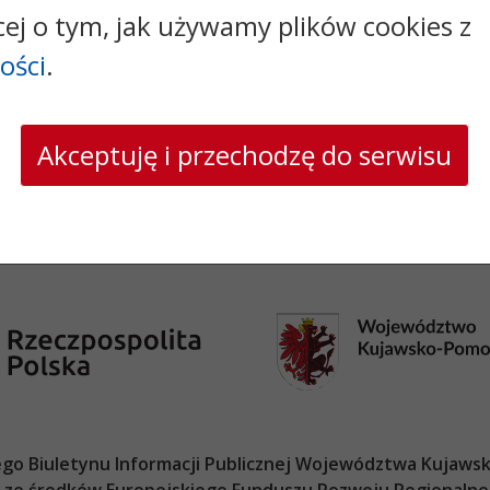
cej o tym, jak używamy plików cookies z
tel.:
+48566448351
faks: +48566448363
ości
.
e-mail:
urzad@gorzno.pl
skrytka ePUAP: 5xcdp888ss
strona www:
www.gorzno.pl
Akceptuję i przechodzę do serwisu
o Biuletynu Informacji Publicznej
Województwa Kujawsk