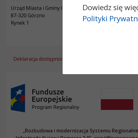
Dowiedz się wię
Urząd Miasta i Gminy Górzno
87-320 Górzno
Polityki Prywatn
Rynek 1
Deklaracja dostępności
Polityka prywatności
„Rozbudowa i modernizacja Systemu Regionalneg