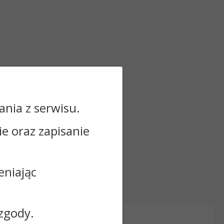
nia z serwisu.
cie oraz zapisanie
eniając
zgody.
Informacje dodatkowe: