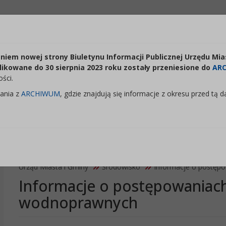
Odstępy:
Reset:
Lektor:
iem nowej strony Biuletynu Informacji Publicznej Urzędu Mia
Czytaj odnośniki
+
Zmień odstęp między literami
Zmień interlinię i margines między paragrafami
Przywróć ustawienia domyślne
likowane do 30 sierpnia 2023 roku zostały przeniesione do
AR
ści.
ania z
ARCHIWUM
, gdzie znajdują się informacje z okresu przed tą d
 Miasta i Gminy Górzno
Urząd Miasta i Gminy
Środowisko
Informacje o postęp
Informacje o postępowaniac
wodnoprawnych