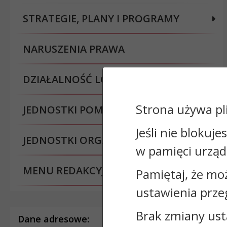
STRATEGIE, PLANY I PROGRAMY
NARUSZENIA PRAWA
DZIAŁALNOŚĆ LOBBINGOWA
Strona używa pl
JEDNOSTKI POMOCNICZE
Jeśli nie blokuje
JEDNOSTKI ORGANIZACYJNE
w pamięci urząd
MENU REDAKCYJNE
Pamiętaj, że mo
ustawienia prze
Brak zmiany ust
Dane adresowe: