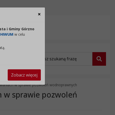
×
Zamknij
sta i Gminy Górzno
Czytaj tekst
CHIWUM
w celu
atą.
Wyszukiwarka
Szukaj
Zobacz więcej
owaniach w sprawie pozwoleń wodnoprawnych
h w sprawie pozwoleń