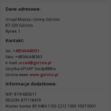
Dane adresowe:
Urząd Miasta i Gminy Górzno
87-320 Górzno
Rynek 1
Kontakt:
tel.:
+48566448351
faks: +48566448363
e-mail:
urzad@gorzno.pl
skrytka ePUAP: 5xcdp888ss
strona www:
www.gorzno.pl
Informacje dodatkowe:
NIP: 8741683611
REGON: 871118419
Numer konta: 89 9484 1150 2213 1300 1007 0001