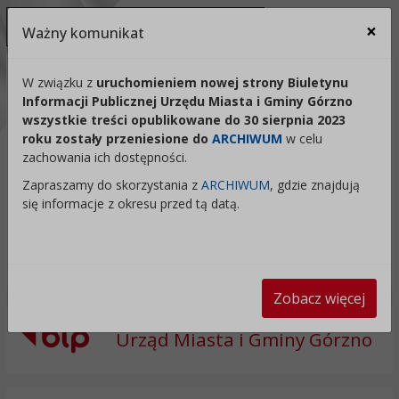
Ukryj panel ułatwień dostępu
×
Ważny komunikat
Za
Kontrast:
W związku z
uruchomieniem nowej strony Biuletynu
Informacji Publicznej Urzędu Miasta i Gminy Górzno
C1
C2
C3
C4
Zmień kontrast na domyślny
wszystkie treści opublikowane do 30 sierpnia 2023
roku zostały przeniesione do
ARCHIWUM
w celu
Rozmiar czcionki:
Odstępy:
Reset:
zachowania ich dostępności.
A
A+
A++
Zapraszamy do skorzystania z
ARCHIWUM
, gdzie znajdują
Zmień odstęp między literami
Zmień interlinię i margines
Przywróć ustawi
się informacje z okresu przed tą datą.
Lektor:
Czytaj odnośniki
Czytaj tekst
Zobacz więcej
Urząd Miasta i Gminy Górzno